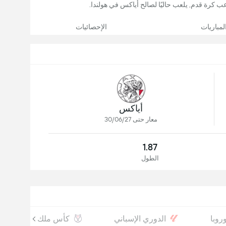
لمباريات
الإحصائيات
أياكس
معار حتى 30/06/27
1.87
الطول
روبا
الدوري الإسباني
كأس ملك إسبانيا