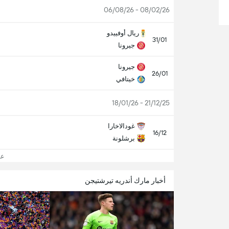
08/02/26 - 06/08/26
ريال أوفييدو
31/01
جيرونا
جيرونا
26/01
خيتافي
21/12/25 - 18/01/26
غودالاخارا
16/12
برشلونة
عر
أخبار مارك أندريه تيرشتيجن