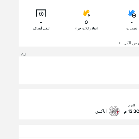
-
0
-
تصديات
انقاذ ركلات جزاء
تلقى أهداف
ض الكل
Ad
اليوم
12:3 م
أياكس