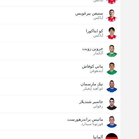
أياكس
ستيفن بيرغويس
أياكس
كو ايتاكورا
أياكس
جروين زويت
ألكمار
ماتي كوفاش
آيندهوفن
نيك مارسمان
غو أهيد إيغيلز
جاسبر شنديلار
زفولي
ماتيس براندرهورست
فورتونا سيتارد
ألمانيا