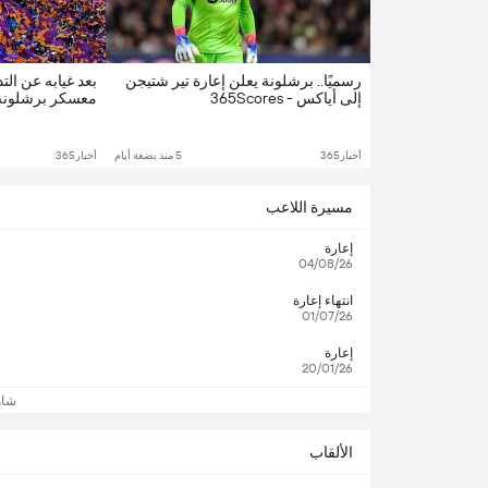
رسميًا.. برشلونة يعلن إعارة تير شتيجن
بعد غيابه عن التد
إلى أياكس - 365Scores
معسكر برشلونة لل
أخبار365
5 منذ بضعة أيام
أخبار365
مسيرة اللاعب
إعارة
04/08/26
انتهاء إعارة
01/07/26
إعارة
20/01/26
شاه
الألقاب