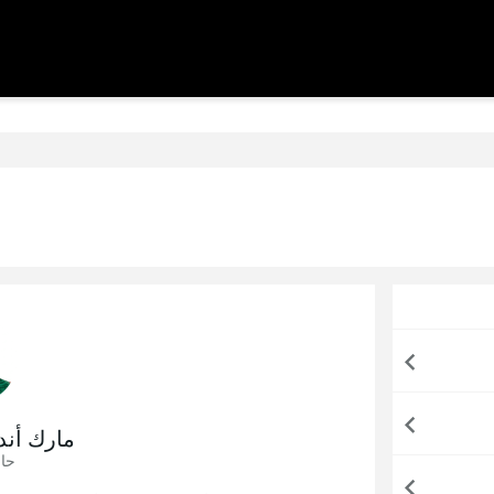
مارك أند
حا