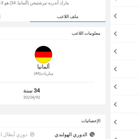
مارك أندريه تيرشتيجن (ألمانيا, 34) هو لاعب كرة قدم, يلعب حاليًا لصالح أياكس في هولندا.
ملف اللاعب
ا
معلومات اللاعب
ألمانيا
مباريات(44)
34 سنة
30/04/92
الإحصائيات
الدوري الهولندي
دوري أبطال او