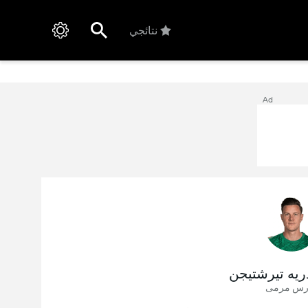
نتائجي
Ad
ريه تيرشتيجن
رس مرمى