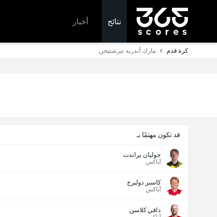
نتائج
أخبار
كرة قدم
مارك أندريه تيرشتيجن
قد تكون مهتمًا بـ
جوليان براندت
أياكس
كاسبر دولبرج
أياكس
دافي كلاسن