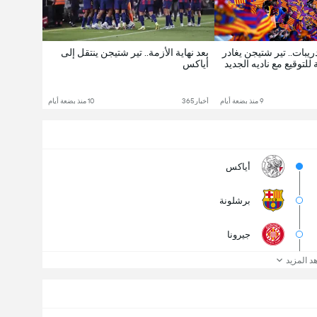
ريبات.. تير شتيجن يغادر
بعد نهاية الأزمة.. تير شتيجن ينتقل إلى
توقيع مع ناديه الجديد
أياكس
9 منذ بضعة أيام
أخبار365
10 منذ بضعة أيام
أياكس
برشلونة
جيرونا
د المزيد