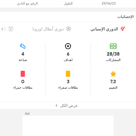
29/06/03
الطول
الرقم مع النادي
الإحصائيات
الدوري الإسباني
دوري أبطال اوروبا
كأس 
4
6
28/38
المشاركات
اهداف
صناعة
0
3
7.3
التقييم
بطاقات صفراء
بطاقات حمراء
عرض الكل
Ad