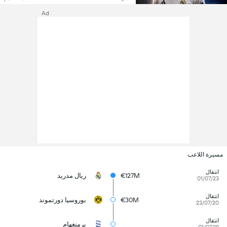
Ad
مسيرة اللاعب
انتقال
€127M
ريال مدريد
01/07/23
انتقال
€30M
بوروسيا دورتموند
23/07/20
انتقال
برمنغهام