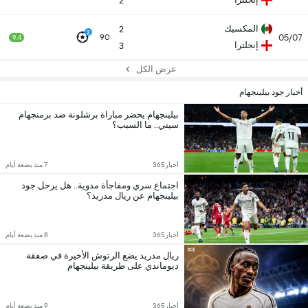
2
المكسيك
2
2
05/07
90
9.4
إنجلترا
3
عرض الكل
أخبار جود بيلينجهام
بيلينجهام يحضر مباراة برشلونة ضد برمنجهام
سيتي.. ما السبب؟
أخبار365
7 منذ بضعة أيام
اجتماع سري ومفاجأة مدوية.. هل يرحل جود
بيلينجهام عن ريال مدريد؟
أخبار365
8 منذ بضعة أيام
ريال مدريد يضع الرتوش الأخيرة في صفقة
ديوماندي على طريقة بيلينجهام
أخبار365
9 منذ بضعة أيام