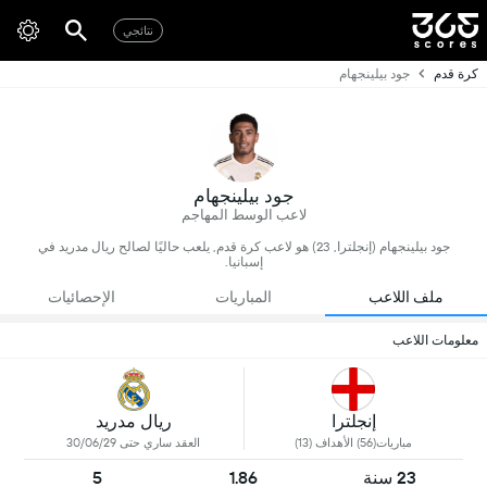
نتائجي
كرة قدم
جود بيلينجهام
جود بيلينجهام
لاعب الوسط المهاجم
جود بيلينجهام (إنجلترا, 23) هو لاعب كرة قدم, يلعب حاليًا لصالح ريال مدريد في
إسبانيا.
ملف اللاعب
المباريات
الإحصائيات
معلومات اللاعب
إنجلترا
ريال مدريد
مباريات(56) الأهداف (13)
العقد ساري حتى 30/06/29
23 سنة
1.86
5