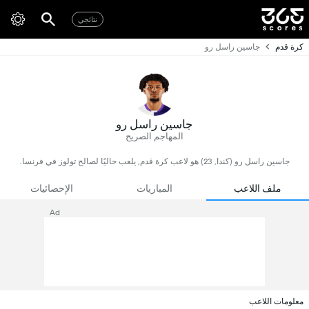
نتائجي
كرة قدم
جاسين راسل رو
جاسين راسل رو
المهاجم الصريح
جاسين راسل رو (كندا, 23) هو لاعب كرة قدم, يلعب حاليًا لصالح تولوز في فرنسا.
ملف اللاعب
المباريات
الإحصائيات
Ad
معلومات اللاعب