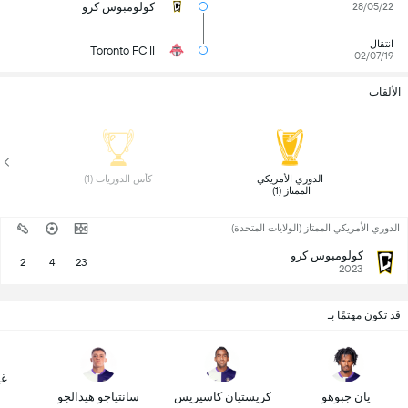
كولومبوس كرو
28/05/22
انتقال
Toronto FC II
02/07/19
الألقاب
الدوري الأمريكي 
كأس الدوريات (1) 
الممتاز (1) 
الدوري الأمريكي الممتاز (الولايات المتحدة)
كولومبوس كرو
2
4
23
2023
قد تكون مهتمًا بـ
غي
يان جبوهو
كريستيان كاسيريس
سانتياجو هيدالجو