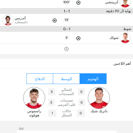
كرييتشي
100'
1 - 1
نهاية ال 90 دقيقة
أندرسن
72'
دامسجارد
1 - 0
شوط
شولك
3'
أهم اللاعبين
الهجوم
الوسط
الدفاع
إجمالي
5
0
التسديدات
تسديدات
3
0
على المرمى
باتريك شيك
حالات
راسموس
1
0
التسلل
هويلوند
Ad