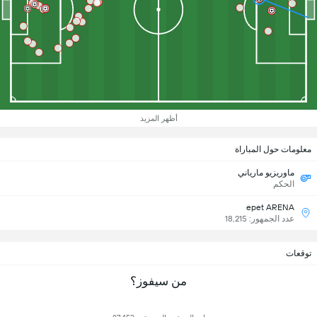
أظهر المزيد
معلومات حول المباراة
ماوريزيو مارياني
الحكم
epet ARENA
عدد الجمهور: 18,215
توقعات
من سيفوز؟