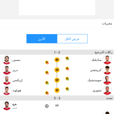
مجريات
عرض الكل
الأبرز
3 - 1
ركلات الترجيح
ساديليك
ينسين
4P
كرييتشي
درير
3P
سوستشيك
إريكسن
2P
تشوري
هويلوند
1P
2 - 2
تمديد
هيغ
111'
درير