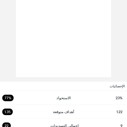
الإحصائيات
23%
الاستحواذ
77%
1.22
أهداف متوقعة
1.35
9
إجمالي التسديدات
22