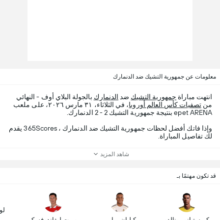
معلومات عن جمهورية التشيك ضد الدنمارك
انتهت مباراة
جمهورية التشيك
ضد
الدنمارك
بالجولة البلاي أوف - النهائي
من
تصفيات كأس العالم أوروبا
، في الثلاثاء، ٣١ مارس ٢٠٢٦، على ملعب
epet ARENA بنتيجة جمهورية التشيك 2 - 2 الدنمارك.
وإذا فاتك أفضل لحظات جمهورية التشيك ضد الدنمارك ، 365Scores يقدم
لك تفاصيل المباراة.
شاهد المزيد
قد تكون مهتمًا بـ
لو
كريستيانو رونالدو
كيليان مبابي
روبرت ليفاندوفسكي